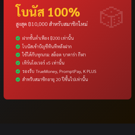
โบนัส 100%
สูงสุด ฿10,000 สำหรับสมาชิกใหม่
ฝากขั้นต่ำเพียง ฿200 เท่านั้น
โบนัสเข้าบัญชีทันทีหลังฝาก
ใช้ได้กับทุกเกม: สล็อต บาคาร่า กีฬา
เทิร์นโอเวอร์ x5 เท่านั้น
รองรับ TrueMoney, PromptPay, K PLUS
สำหรับสมาชิกอายุ 20 ปีขึ้นไปเท่านั้น