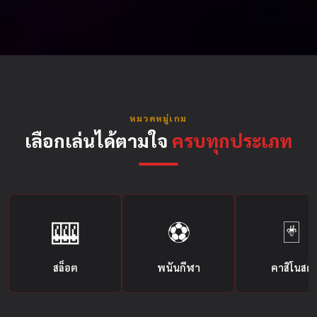
หมวดหมู่เกม
เลือกเล่นได้ตามใจ
ครบทุกประเภท
🎰
⚽
🃏
สล็อต
พนันกีฬา
คาสิโนสด