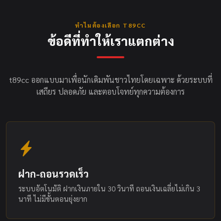
ทำไมต้องเลือก T89CC
ข้อดีที่ทำให้เราแตกต่าง
t89cc ออกแบบมาเพื่อนักเดิมพันชาวไทยโดยเฉพาะ ด้วยระบบที่
เสถียร ปลอดภัย และตอบโจทย์ทุกความต้องการ
ฝาก-ถอนรวดเร็ว
ระบบอัตโนมัติ ฝากเงินภายใน 30 วินาที ถอนเงินเฉลี่ยไม่เกิน 3
นาที ไม่มีขั้นตอนยุ่งยาก